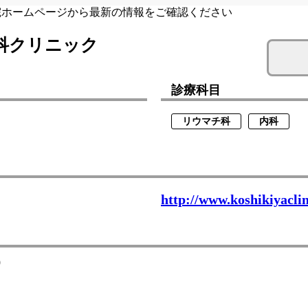
院ホームページから最新の情報をご確認ください
科クリニック
ク
診療科目
リウマチ科
内科
http://www.koshikiyaclin
0