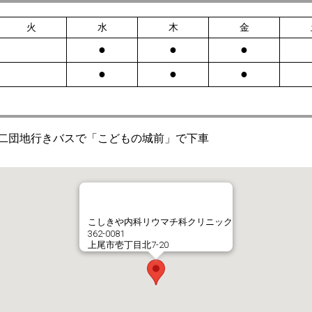
火
水
木
金
●
●
●
●
●
●
二団地行きバスで「こどもの城前」で下車
こしきや内科リウマチ科クリニック
362-0081
上尾市壱丁目北7-20