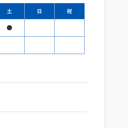
土
日
祝
●