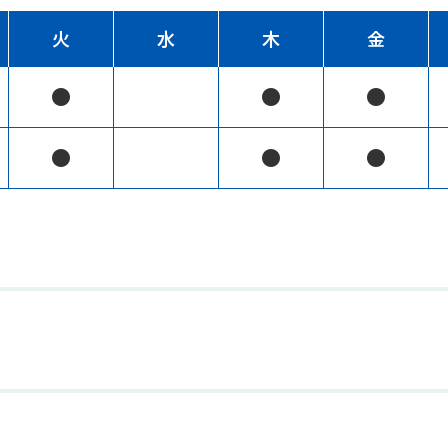
火
水
木
金
●
●
●
●
●
●