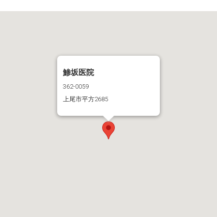
鯵坂医院
362-0059
上尾市平方2685