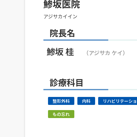
鯵坂医院
アジサカイイン
院長名
鯵坂 桂
（アジサカ ケイ）
診療科目
整形外科
内科
リハビリテーショ
もの忘れ