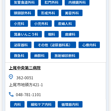
気管食道外科
肛門外科
内視鏡外科
頭頸部外科
形成外科
美容外科
小児科
小児外科
産婦人科
耳鼻いんこう科
眼科
皮膚科
泌尿器科
その他（泌尿器科系）
心療内科
救急科
麻酔科
放射線診断科
上尾中央第二病院
362-0051
上尾市地頭方421-1
048-781-1101
内科
緩和ケア内科
循環器内科