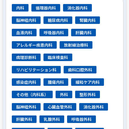
内科
循環器内科
消化器内科
脳神経内科
糖尿病内科
腎臓内科
血液内科
呼吸器内科
肝臓内科
アレルギー疾患内科
放射線治療科
病理診断科
臨床検査科
リハビリテーション科
歯科口腔外科
感染症内科
腫瘍内科
緩和ケア内科
その他（内科系）
外科
整形外科
脳神経外科
心臓血管外科
消化器外科
肝臓外科
乳腺外科
呼吸器外科