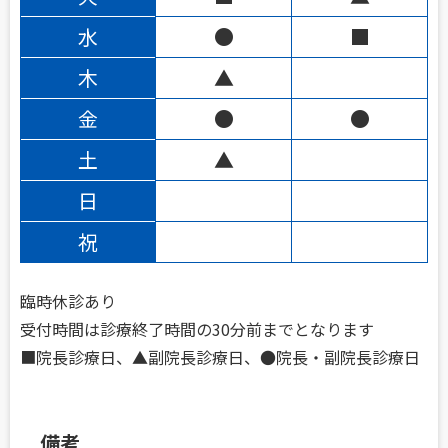
水
●
■
木
▲
金
●
●
土
▲
日
祝
臨時休診あり
受付時間は診療終了時間の30分前までとなります
■院長診療日、▲副院長診療日、●院長・副院長診療日
備考