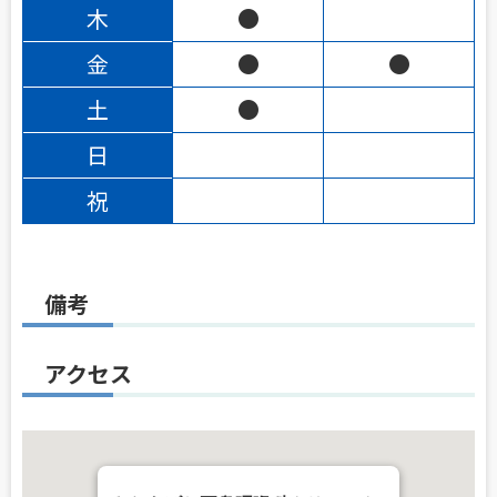
木
●
金
●
●
土
●
日
祝
備考
アクセス