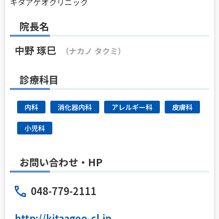
キタアゲオクリニック
院長名
中野 琢巳
（ナカノ タクミ）
診療科目
内科
消化器内科
アレルギー科
皮膚科
小児科
お問い合わせ・HP
048-779-2111
http://kitaageo-cl.jp