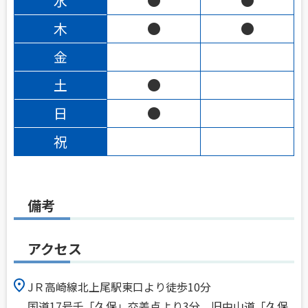
水
●
●
木
●
●
金
土
●
日
●
祝
備考
アクセス
JＲ高崎線北上尾駅東口より徒歩10分
国道17号千「久保」交差点より3分、旧中山道「久保