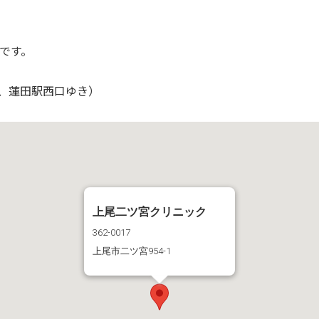
です。
、蓮田駅西口ゆき）
上尾二ツ宮クリニック
362-0017
上尾市二ツ宮954-1