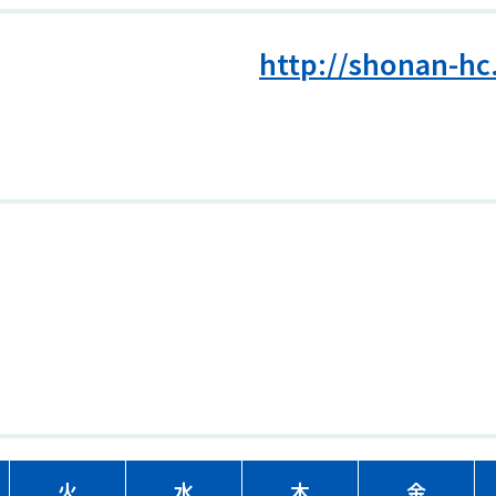
http://shonan-hc
火
水
木
金