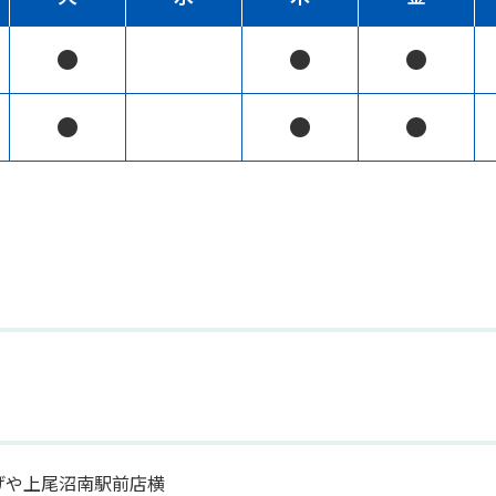
●
●
●
●
●
●
げや上尾沼南駅前店横