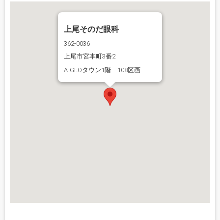
上尾そのだ眼科
362-0036
上尾市宮本町3番2
A-GEOタウン1階 108区画